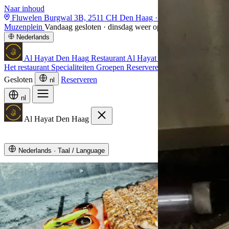
Naar inhoud
Fluwelen Burgwal 3B, 2511 CH Den Haag
· tegenover Q-Park
Muzenplein
Vandaag gesloten · dinsdag weer open vanaf 14:00
Nederlands
Al Hayat
Den Haag
Restaurant Al Hayat home
Het restaurant
Specialiteiten
Groepen
Reserveren
Contact
Gesloten
Reserveren
nl
nl
Al Hayat
Den Haag
Nederlands
·
Taal / Language