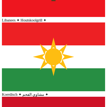
Libanees
✦
Houtskoolgrill
✦
Koerdisch
✦
مشاوي الفحم
✦