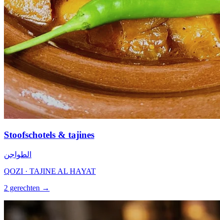
Stoofschotels & tajines
الطواجن
QOZI · TAJINE AL HAYAT
2 gerechten →