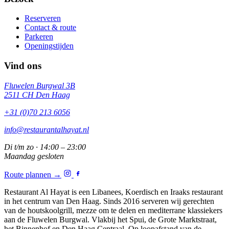
Reserveren
Contact & route
Parkeren
Openingstijden
Vind ons
Fluwelen Burgwal 3B
2511 CH Den Haag
+31 (0)70 213 6056
info@restaurantalhayat.nl
Di t/m zo · 14:00 – 23:00
Maandag gesloten
Route plannen →
Restaurant Al Hayat is een Libanees, Koerdisch en Iraaks restaurant
in het centrum van Den Haag. Sinds 2016 serveren wij gerechten
van de houtskoolgrill, mezze om te delen en mediterrane klassiekers
aan de Fluwelen Burgwal. Vlakbij het Spui, de Grote Marktstraat,
het Binnenhof en Den Haag Centraal. Op loopafstand van de