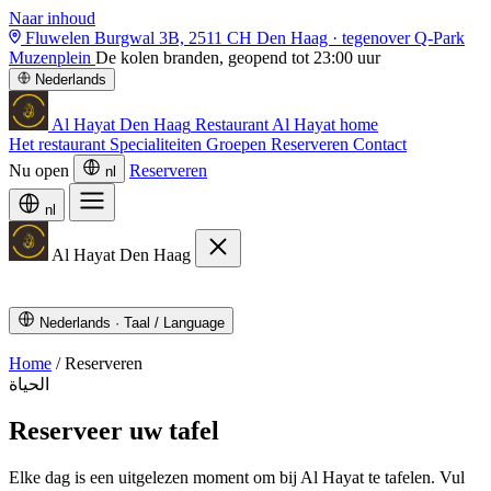
Naar inhoud
Fluwelen Burgwal 3B, 2511 CH Den Haag
· tegenover Q-Park
Muzenplein
De kolen branden, geopend tot 23:00 uur
Nederlands
Al Hayat
Den Haag
Restaurant Al Hayat home
Het restaurant
Specialiteiten
Groepen
Reserveren
Contact
Nu open
Reserveren
nl
nl
Al Hayat
Den Haag
Nederlands
·
Taal / Language
Home
/
Reserveren
الحياة
Reserveer uw tafel
Elke dag is een uitgelezen moment om bij Al Hayat te tafelen. Vul